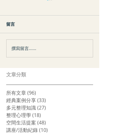
留言
撰寫留言......
案例分享｜我們的存在──
收納知識｜衣物
面對新生的勇氣
大整理
​文章分類
所有文章
(96)
96 篇文章
經典案例分享
(33)
33 篇文章
多元整理知識
(27)
27 篇文章
整理心理學
(18)
18 篇文章
空間生活提案
(48)
48 篇文章
講座/活動紀錄
(10)
10 篇文章