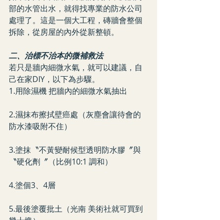
部的水管出水，就得找專業的防水公司
處理了。這是一個大工程，磚牆會整個
拆除，從房屋的內外從新整頓。
二、治標不治本的微補救法
若只是牆內細微水氣，就可以建議，自
己在家DIY，以下為步驟。
1.用除濕機 把牆內的細微水氣抽出
2.濕抹布擦拭壁癌處（灰塵會讓待會的
防水漆吸附不住）
3.塗抹〝不黃變耐候型透明防水膠〞與
〝硬化劑〞（比例10:1 調和）
4.塗個3、4層
5.最後塗覆批土（光南 美術社就可買到 