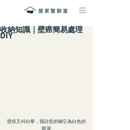
收納知識｜壁癌簡易處理
DIY
壁癌又叫白華，我詩意的稱它為白色的
眼淚