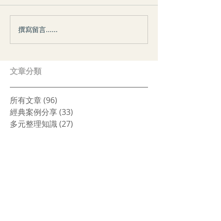
撰寫留言......
案例分享｜我們的存在──
心理測驗｜你是
面對新生的勇氣
的人？
​文章分類
所有文章
(96)
96 篇文章
經典案例分享
(33)
33 篇文章
多元整理知識
(27)
27 篇文章
整理心理學
(18)
18 篇文章
空間生活提案
(48)
48 篇文章
講座/活動紀錄
(10)
10 篇文章
Recent Posts
關於教育，從書桌到內心的整理