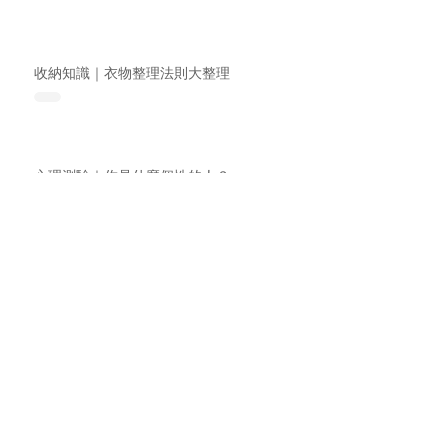
收納知識｜衣物整理法則大整理
心理測驗｜你是什麼個性的人？
案例分享｜居家大改造，誠品書局到你家！
收納知識｜【小生命】兒童房安全建議