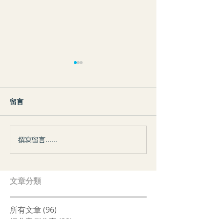
留言
撰寫留言......
案例分享｜我們的存在──
收納知識｜衣物
面對新生的勇氣
大整理
​文章分類
所有文章
(96)
96 篇文章