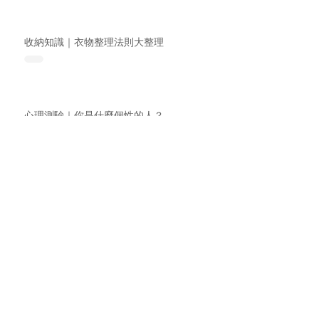
收納知識｜衣物整理法則大整理
心理測驗｜你是什麼個性的人？
案例分享｜居家大改造，誠品書局到你家！
收納知識｜【小生命】兒童房安全建議