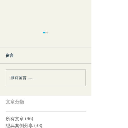
留言
撰寫留言......
案例分享｜我們的存在──
心理測驗｜你是
面對新生的勇氣
的人？
​文章分類
所有文章
(96)
96 篇文章
經典案例分享
(33)
33 篇文章