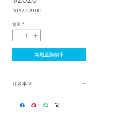
價
NT$2,020.00
格
數量
*
新增至購物車
注意事項
不限購買張數，66個空間售完
為止。
每日活動券使用不得超過2張。
本活動不得與其他優惠合併使
用。(ex.點數…)
​​居家整聊股份有限公司
service@tidyman.tw